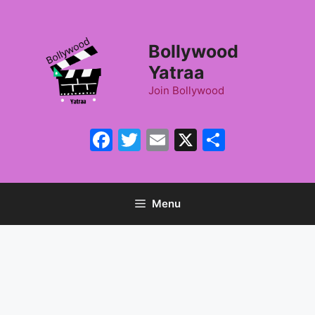
Skip
to
content
Bollywood
Yatraa
Join Bollywood
Facebook
Twitter
Email
X
Share
Menu