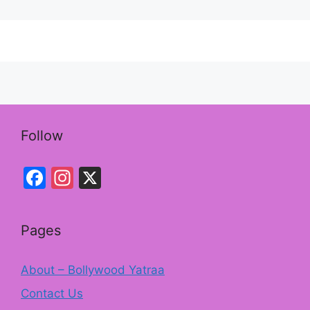
e
gr
b
a
o
m
o
k
Follow
Facebook
Instagram
X
Pages
About – Bollywood Yatraa
Contact Us