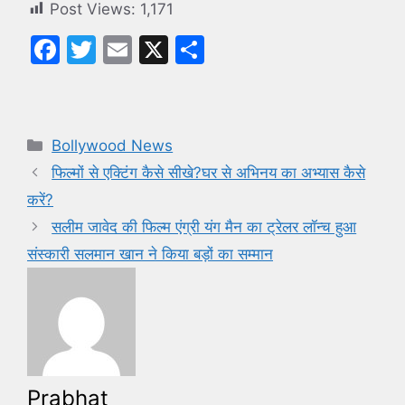
Post Views:
1,171
F
T
E
X
S
a
w
m
h
c
itt
ai
ar
e
er
l
e
Categories
Bollywood News
b
फिल्मों से एक्टिंग कैसे सीखे?घर से अभिनय का अभ्यास कैसे
o
करें?
o
सलीम जावेद की फिल्म एंग्री यंग मैन का ट्रेलर लॉन्च हुआ
k
संस्कारी सलमान खान ने किया बड़ों का सम्मान
Prabhat