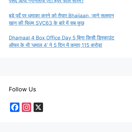
पसंद आया ग्रीनलीफ एंटी हेयर फॉल सीरम?
बड़े पर्दे पर धमाका करने को तैयार Bhaijaan, जाने सलमान
खान की फिल्म SVC63 के बारे में सब कुछ
Dhamaal 4 Box Office Day 5 बिना किसी डिस्काउंट
ऑफर के भी ‘धमाल 4’ ने 5 दिन में कमाए 115 करोड़!
Follow Us
F
In
X
a
st
c
a