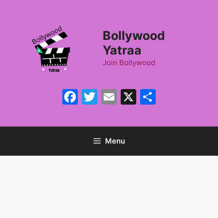
Skip
to
content
Bollywood
Yatraa
Join Bollywood
Facebook
Twitter
Email
X
Share
Menu