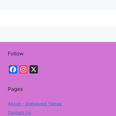
e
gr
b
a
o
m
o
k
Follow
Facebook
Instagram
X
Pages
About – Bollywood Yatraa
Contact Us