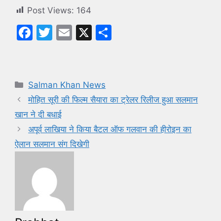
Post Views:
164
F
T
E
X
S
a
w
m
h
c
itt
ai
ar
e
er
l
e
Categories
Salman Khan News
b
मोहित सूरी की फिल्म सैयारा का ट्रेलर रिलीज हुआ सलमान
o
खान ने दी बधाई
o
अपूर्व लाखिया ने किया बैटल ऑफ गलवान की हीरोइन का
k
ऐलान सलमान संग दिखेगी