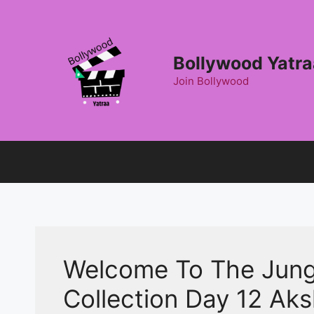
Skip
to
content
Bollywood Yatra
Join Bollywood
Welcome To The Jung
Collection Day 12 Aksh