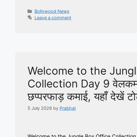
Categories
Bollywood News
Leave a comment
Welcome to the Jungl
Collection Day 9 वेलकम टू
छप्परफाड़ कमाई, यहाँ देखें 
5 July 2026
by
Prabhat
Welcome to the Jungle Box Office Collection Day 9