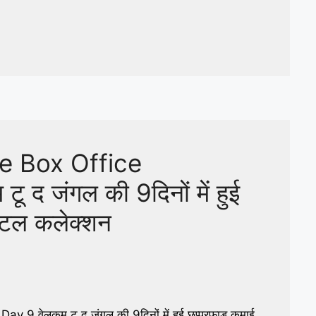
e Box Office
 द जंगल की 9दिनों में हुई
टोटल कलेक्शन
 वेलकम टू द जंगल की 9दिनों में हुई छप्परफाड़ कमाई,