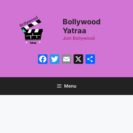
Skip
to
content
Bollywood
Yatraa
Join Bollywood
Facebook
Twitter
Email
X
Share
Menu