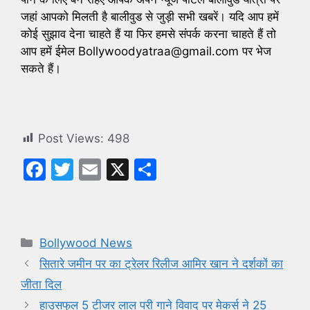
जहां आपको मिलती है बालीवुड से जुड़ी सभी खबरें। यदि आप हमें
कोई सुझाव देना चाहते हैं या फिर हमसे संपर्क करना चाहते हैं तो
आप हमें ईमेल Bollywoodyatraa@gmail.com पर भेज
सकते हैं।
Post Views:
498
F
T
E
X
S
a
w
m
h
c
itt
ai
ar
e
er
l
e
Categories
Bollywood News
b
सितारे जमीन पर का ट्रेलर रिलीज आमिर खान ने दर्शकों का
o
जीता दिल
o
हाउसफुल 5 टीजर लाल परी गाने विवाद पर मेकर्स ने 25