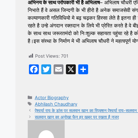
अभिनय के साथ परोपकारी भी है अभिलाष
– अभिलाष चौधरी एक्ट
निभाते हैं वे असल जिन्दगी के भी हीरो है अनेक समाजसेवी स
कल्याणकारी गतिविधियो मे बढ़ चढ़कर हिस्सा लेते है इतना ह
रहते है उन्हे अंगदान रक्तदान के लिये भी प्रेरित करते है वे बी
के साथ साथ जरूरतमंदो को निःशुल्क सहायता पहुंचा रहे है कोर
है।इस संस्था के निर्माण मे भी अभिलाष चौधरी ने महत्वपूर्ण य
Post Views:
701
F
T
E
X
S
a
w
m
h
c
itt
ai
ar
e
er
l
e
Categories
Actor Biography
Tags
Abhilash Chaudhary
b
ऐश्वर्या राय के डांस पर सलमान खान का रिएक्शन ऐश्वर्या राय-सलमान
o
सलमान खान का अनोखा फैन हर खबर पर रखता है नजर
o