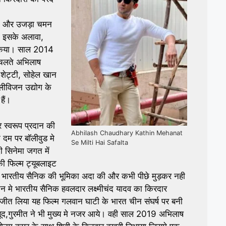
 3 और उजड़ा चमन
ै। इसके अलावा,
म किया। साल 2014
े चलते अभिलाष
 शेट्टी, सोहेल खान
लीविजन उद्योग के
हैं।
स्वरूप प्रदान की
Abhilash Chaudhary Kathin Mehanat
दम पर बॉलीवुड मे
Se Milti Hai Safalta
 सिनेमा जगत में
 फिल्म ट्यूबलाइट
क भारतीय सैनिक की भूमिका अदा की और कभी पीछे मुड़कर नही
 मे भारतीय सैनिक हवलदार लक्ष्मीचंद यादव का किरदार
 जीत लिया यह फिल्म गलवान घाटी के भारत चीन संघर्ष पर बनी
 सूद,गुरमीत ने भी मुख्य मे नजर आये। वही साल 2019 अभिलाष