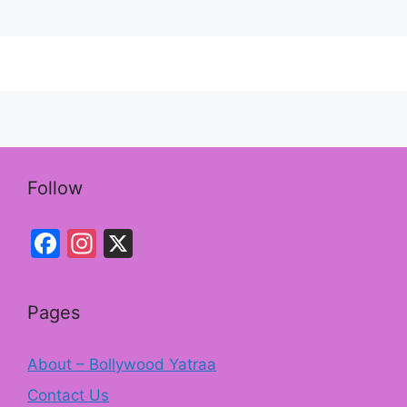
e
gr
b
a
o
m
o
k
Follow
Facebook
Instagram
X
Pages
About – Bollywood Yatraa
Contact Us