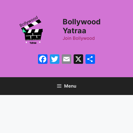
Skip
to
content
Bollywood
Yatraa
Join Bollywood
Facebook
Twitter
Email
X
Share
Menu