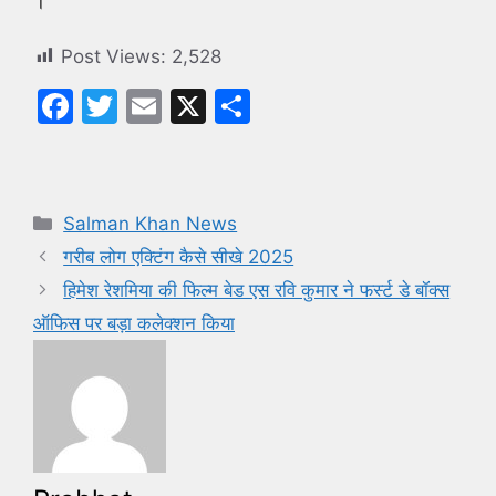
।
Post Views:
2,528
F
T
E
X
S
a
w
m
h
c
itt
ai
ar
e
er
l
e
Categories
Salman Khan News
b
गरीब लोग एक्टिंग कैसे सीखे 2025
o
हिमेश रेशमिया की फिल्म बेड एस रवि कुमार ने फर्स्ट डे बॉक्स
o
ऑफिस पर बड़ा कलेक्शन किया
k