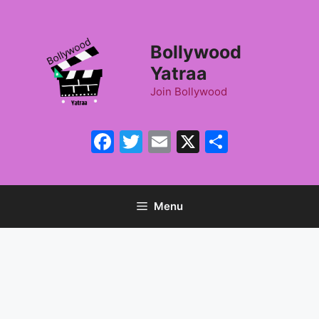
Skip
to
content
Bollywood
Yatraa
Join Bollywood
Facebook
Twitter
Email
X
Share
Menu