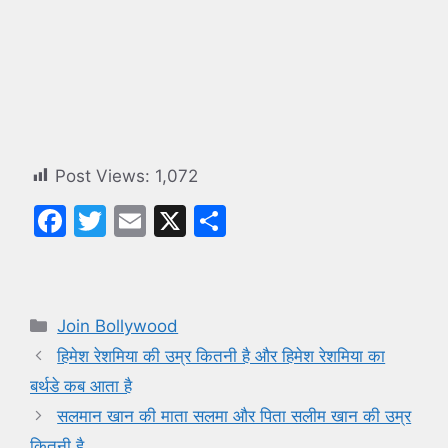
Post Views:
1,072
F
T
E
X
S
a
w
m
h
c
itt
ai
ar
e
er
l
e
Categories
Join Bollywood
b
हिमेश रेशमिया की उम्र कितनी है और हिमेश रेशमिया का
o
बर्थडे कब आता है
o
सलमान खान की माता सलमा और पिता सलीम खान की उम्र
k
कितनी है