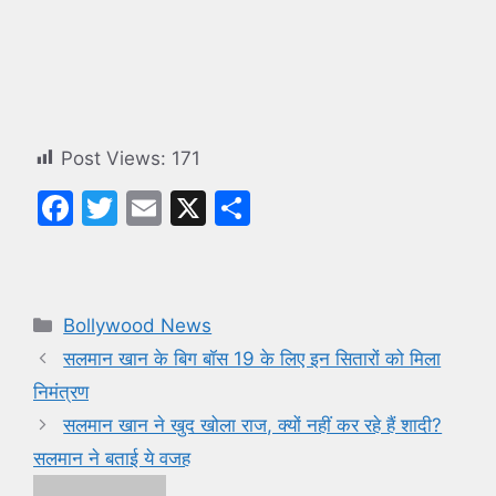
Post Views:
171
F
T
E
X
S
a
w
m
h
c
itt
ai
ar
e
er
l
e
Categories
Bollywood News
b
सलमान खान के बिग बॉस 19 के लिए इन सितारों को मिला
o
निमंत्रण
o
सलमान खान ने खुद खोला राज, क्यों नहीं कर रहे हैं शादी?
k
सलमान ने बताई ये वजह