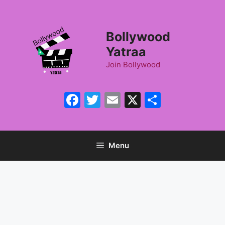
Skip
to
content
Bollywood
Yatraa
Join Bollywood
Facebook
Twitter
Email
X
Share
Menu