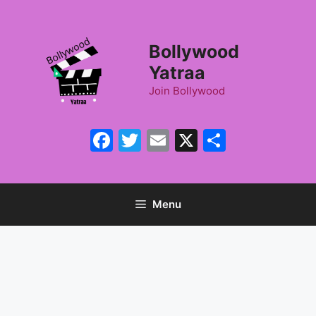
Skip
to
content
Bollywood
Yatraa
Join Bollywood
Facebook
Twitter
Email
X
Share
Menu