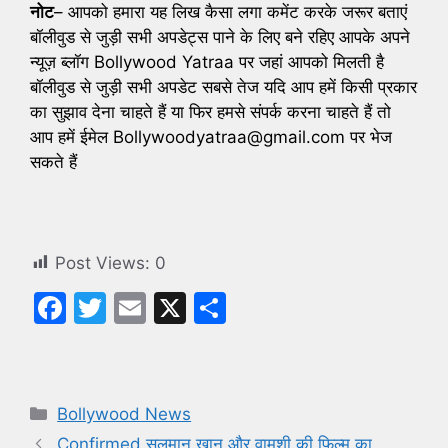
नोट
– आपको हमारा यह लिख कैसा लगा कमेंट करके जरूर बताएं
बॉलीवुड से जुड़ी सभी अपडेट्स पाने के लिए बने रहिए आपके अपने
न्यूज़ ब्लॉग Bollywood Yatraa पर जहां आपको मिलती है
बॉलीवुड से जुड़ी सभी अपडेट सबसे तेज यदि आप हमें किसी प्रकार
का सुझाव देना चाहते हैं या फिर हमसे संपर्क करना चाहते हैं तो
आप हमें ईमेल Bollywoodyatraa@gmail.com पर भेज
सकते हैं
Post Views:
0
F
T
E
X
S
a
w
m
h
c
itt
ai
ar
e
er
l
e
Categories
Bollywood News
b
Confirmed सलमान खान और वामशी की फिल्म का