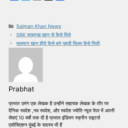
a
w
m
h
c
itt
ai
ar
e
er
l
e
Categories
Salman Khan News
b
SRK शाहरुख खान से कैसे मिले
o
सलमान खान हीरो कैसे बने पहली फिल्म कैसे मिली
o
k
Prabhat
प्रभात उमंग एक लेखक है उन्होंने सहायक लेखक के तौर पर
दैनिक स्वदेश ,नव स्वदेश, और स्वदेश ज्योति न्यूज पेपर में अपनी
सेवाएं 10 वर्षो तक दी है प्रभात इंडियन स्क्रीन राइटर्स
एसोसिएशन मुंबई के सदस्य भी हैं