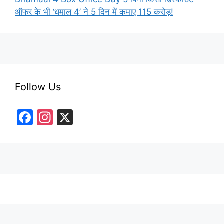
ऑफर के भी ‘धमाल 4’ ने 5 दिन में कमाए 115 करोड़!
Follow Us
F
In
X
a
st
c
a
e
gr
b
a
o
m
o