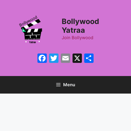
Skip
to
content
Bollywood
Yatraa
Join Bollywood
Facebook
Twitter
Email
X
Share
Menu