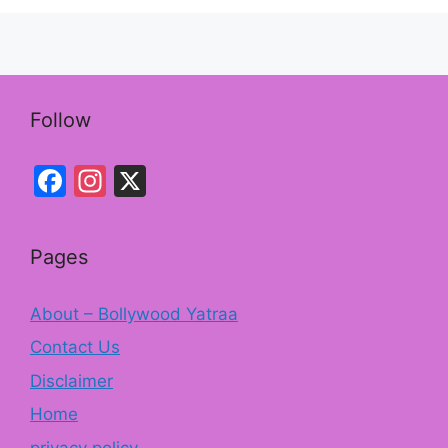
o
k
Follow
Facebook
Instagram
X
Pages
About – Bollywood Yatraa
Contact Us
Disclaimer
Home
privacy policy