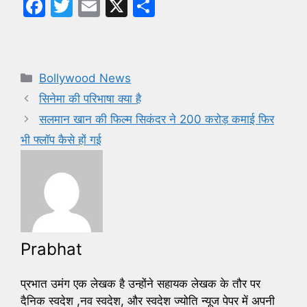
F
T
E
X
S
a
w
m
h
c
itt
ai
ar
e
er
l
e
Categories
Bollywood News
b
सिनेमा की परिभाषा क्या है
o
सलमान खान की फिल्म सिकंदर ने 200 करोड़ कमाई फिर
o
भी फ्लॉप कैसे हों गई
k
Prabhat
प्रभात उमंग एक लेखक है उन्होंने सहायक लेखक के तौर पर
दैनिक स्वदेश ,नव स्वदेश, और स्वदेश ज्योति न्यूज पेपर में अपनी