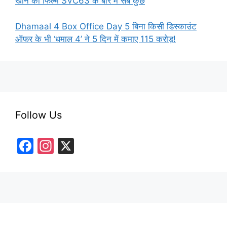
खान की फिल्म SVC63 के बारे में सब कुछ
Dhamaal 4 Box Office Day 5 बिना किसी डिस्काउंट
ऑफर के भी ‘धमाल 4’ ने 5 दिन में कमाए 115 करोड़!
Follow Us
F
In
X
a
st
c
a
e
gr
b
a
o
m