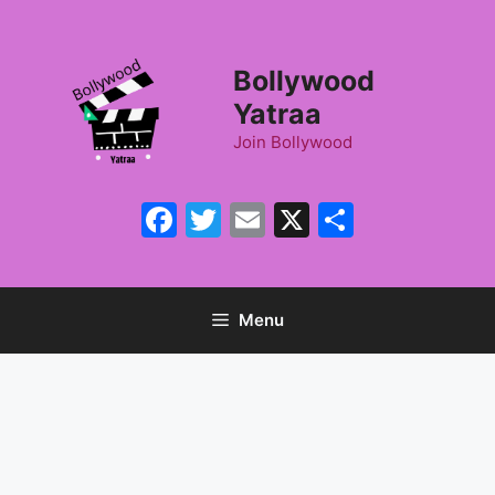
Skip
to
content
Bollywood
Yatraa
Join Bollywood
Facebook
Twitter
Email
X
Share
Menu