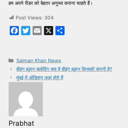
हम अपने रीडर को बेहतर अनुभव कराना चाहते हैं।
Post Views:
304
F
T
E
X
S
a
w
m
h
c
itt
ai
ar
e
er
l
e
Categories
Salman Khan News
b
बीइंग ह्यूमन क्लोदिंग क्या है बीइंग ह्यूमन किसकी कंपनी है?
o
मुंबई में ऑडिशन कहां होते हैं
o
k
Prabhat