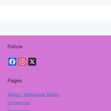
e
gr
b
a
o
m
o
k
Follow
Facebook
Instagram
X
Pages
About – Bollywood Yatraa
Contact Us