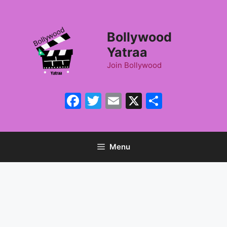
Skip
to
content
Bollywood
Yatraa
Join Bollywood
Facebook
Twitter
Email
X
Share
Menu