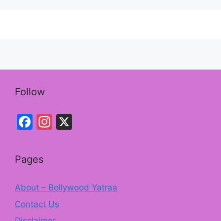
e
gr
b
a
o
m
o
k
Follow
Facebook
Instagram
X
Pages
About – Bollywood Yatraa
Contact Us
Disclaimer