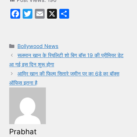
Post Views:
196
F
T
E
X
S
a
w
m
h
c
itt
ai
ar
e
er
l
e
Categories
Bollywood News
b
सलमान खान के रियलिटी शो बिग बॉस 19 की प्रीमियर डेट
o
आ गई इस दिन शुरू होगा
o
आमिर खान की फिल्म सितारे जमीन पर का 6डे का बॉक्स
k
ऑफिस इतना है
Prabhat