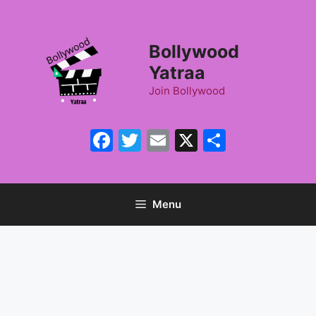
Skip
to
content
Bollywood
Yatraa
Join Bollywood
Facebook
Twitter
Email
X
Share
Menu