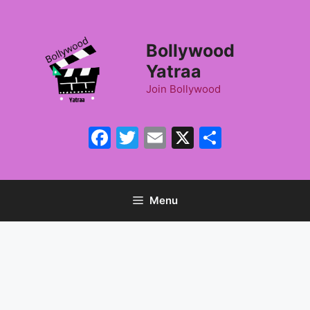
Skip
to
content
Bollywood
Yatraa
Join Bollywood
Facebook
Twitter
Email
X
Share
Menu