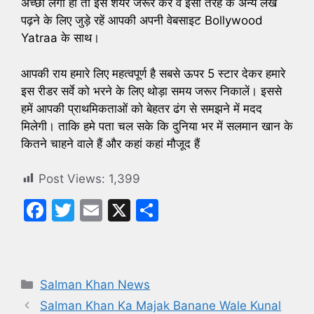
अच्छा लगा हो तो इसे शेयर जरूर करें व इसी तरह के अन्य लेख
पढ़ने के लिए जुड़े रहें आपकी अपनी वेबसाइट Bollywood
Yatraa के साथ।
आपकी राय हमारे लिए महत्वपूर्ण है सबसे ऊपर 5 स्टार देकर हमारे
इस रीडर सर्वे को भरने के लिए थोड़ा समय जरूर निकालें। इससे
हमें आपकी प्राथमिकताओं को बेहतर ढंग से समझने में मदद
मिलेगी। ताकि हमे पता चल सके कि दुनिया भर में सलमान खान के
कितने चाहने वाले हैं और कहां कहां मौजूद हैं
Post Views:
1,399
F
T
E
X
S
a
w
m
h
c
itt
ai
ar
e
er
l
e
Categories
Salman Khan News
b
Salman Khan Ka Majak Banane Wale Kunal