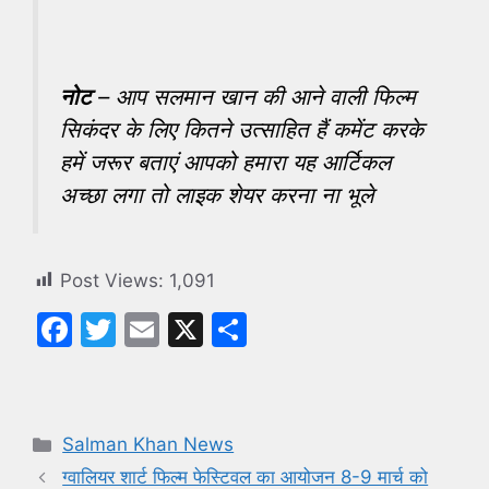
नोट
– आप सलमान खान की आने वाली फिल्म
सिकंदर के लिए कितने उत्साहित हैं कमेंट करके
हमें जरूर बताएं आपको हमारा यह आर्टिकल
अच्छा लगा तो लाइक शेयर करना ना भूले
Post Views:
1,091
F
T
E
X
S
a
w
m
h
c
itt
ai
ar
e
er
l
e
Categories
Salman Khan News
b
ग्वालियर शार्ट फिल्म फेस्टिवल का आयोजन 8-9 मार्च को