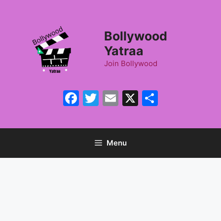
Skip
to
content
Bollywood
Yatraa
Join Bollywood
Facebook
Twitter
Email
X
Share
Menu