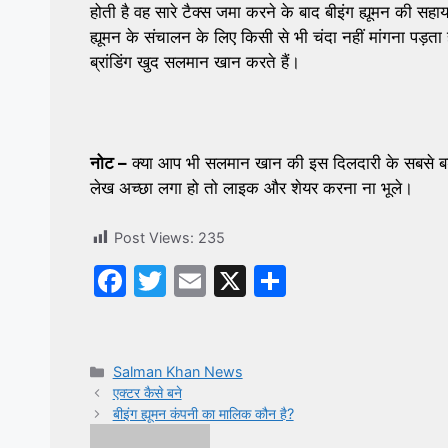
होती है वह सारे टैक्स जमा करने के बाद बीइंग ह्यूमन की स
ह्यूमन के संचालन के लिए किसी से भी चंदा नहीं मांगना पड़ता
ब्रांडिंग खुद सलमान खान करते हैं।
नोट –
क्या आप भी सलमान खान की इस दिलदारी के सबसे बड़े 
लेख अच्छा लगा हो तो लाइक और शेयर करना ना भूले।
Post Views:
235
F
T
E
X
S
a
w
m
h
c
itt
ai
ar
e
er
l
e
Categories
Salman Khan News
एक्टर कैसे बने
b
बीइंग ह्यूमन कंपनी का मालिक कौन है?
o