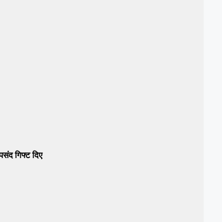
संद गिफ्ट दिए