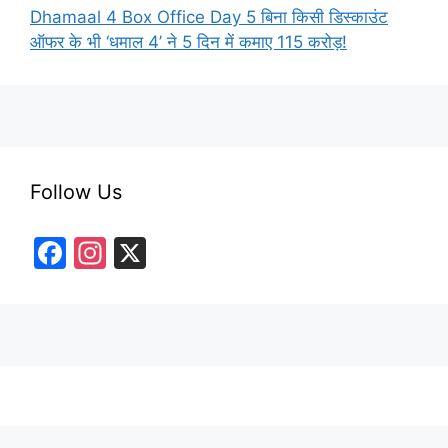
Dhamaal 4 Box Office Day 5 बिना किसी डिस्काउंट
ऑफर के भी ‘धमाल 4’ ने 5 दिन में कमाए 115 करोड़!
Follow Us
F
In
X
a
st
c
a
e
gr
b
a
o
m
o