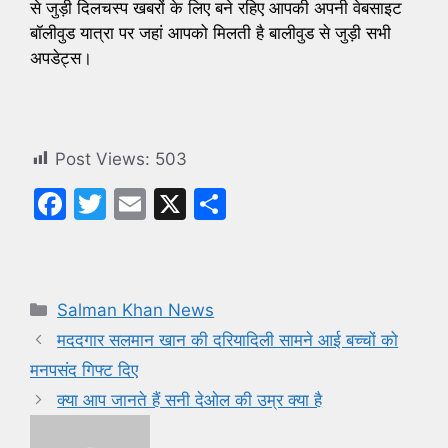
से जुड़ी दिलचस्प खबरों के लिए बने रहिए आपकी अपनी वेबसाइट
बॉलीवुड यात्रा पर जहां आपको मिलती है बालीवुड से जुड़ी सभी
अपडेट्स।
Post Views:
503
F
T
E
X
S
a
w
m
h
c
itt
ai
ar
e
er
l
e
Categories
Salman Khan News
b
मददगार सलमान खान की दरियादिली सामने आई बच्चों को
o
मनपसंद गिफ्ट दिए
o
क्या आप जानते हैं सनी देओल की उम्र क्या है
k