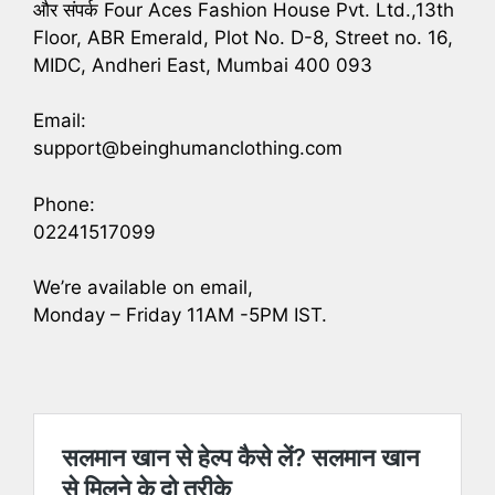
और संपर्क Four Aces Fashion House Pvt. Ltd.,13th
Floor, ABR Emerald, Plot No. D-8, Street no. 16,
MIDC, Andheri East, Mumbai 400 093
Email:
support@beinghumanclothing.com
Phone:
02241517099
We’re available on email,
Monday – Friday 11AM -5PM IST.