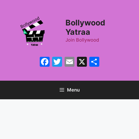
Skip
to
content
Bollywood
Yatraa
Join Bollywood
Facebook
Twitter
Email
X
Share
Menu