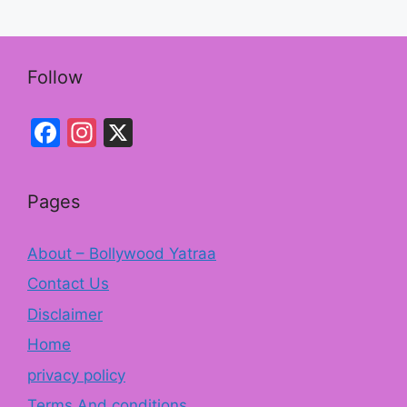
k
Follow
Facebook
Instagram
X
Pages
About – Bollywood Yatraa
Contact Us
Disclaimer
Home
privacy policy
Terms And conditions