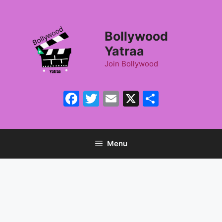
Skip
to
content
Bollywood
Yatraa
Join Bollywood
Facebook
Twitter
Email
X
Share
Menu