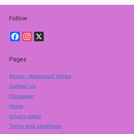
k
Follow
Facebook
Instagram
X
Pages
About – Bollywood Yatraa
Contact Us
Disclaimer
Home
privacy policy
Terms And conditions