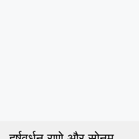
हर्षवर्धन राणे और सोनम