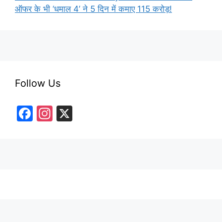
ऑफर के भी ‘धमाल 4’ ने 5 दिन में कमाए 115 करोड़!
Follow Us
F
In
X
a
st
c
a
e
gr
b
a
o
m
o