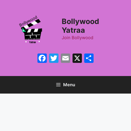
Skip
to
content
Bollywood
Yatraa
Join Bollywood
Facebook
Twitter
Email
X
Share
Menu