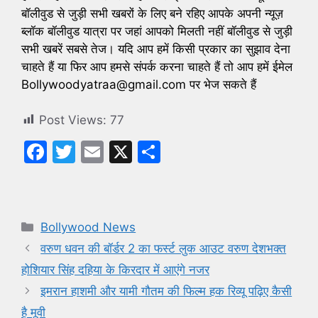
बॉलीवुड से जुड़ी सभी खबरों के लिए बने रहिए आपके अपनी न्यूज़
ब्लॉक बॉलीवुड यात्रा पर जहां आपको मिलती नहीं बॉलीवुड से जुड़ी
सभी खबरें सबसे तेज। यदि आप हमें किसी प्रकार का सुझाव देना
चाहते हैं या फिर आप हमसे संपर्क करना चाहते हैं तो आप हमें ईमेल
Bollywoodyatraa@gmail.com पर भेज सकते हैं
Post Views:
77
F
T
E
X
S
a
w
m
h
c
itt
ai
ar
e
er
l
e
Categories
Bollywood News
b
वरुण धवन की बॉर्डर 2 का फर्स्ट लुक आउट वरुण देशभक्त
o
होशियार सिंह दहिया के किरदार में आएंगे नजर
o
इमरान हाशमी और यामी गौतम की फिल्म हक रिव्यू पढ़िए कैसी
k
है मूवी