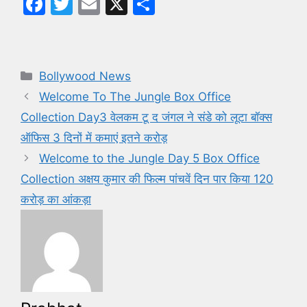
F
T
E
X
S
a
w
m
h
c
itt
ai
ar
e
er
l
e
Categories
Bollywood News
b
Welcome To The Jungle Box Office
o
Collection Day3 वेलकम टू द जंगल ने संडे को लूटा बॉक्स
o
ऑफिस 3 दिनों में कमाएं इतने करोड़
k
Welcome to the Jungle Day 5 Box Office
Collection अक्षय कुमार की फिल्म पांचवें दिन पार किया 120
करोड़ का आंकड़ा