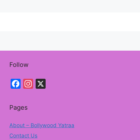
e
gr
b
a
o
m
o
k
Follow
Facebook
Instagram
X
Pages
About – Bollywood Yatraa
Contact Us