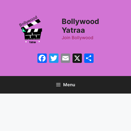
Skip
to
content
Bollywood
Yatraa
Join Bollywood
Facebook
Twitter
Email
X
Share
Menu