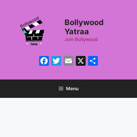
Skip
to
content
Bollywood
Yatraa
Join Bollywood
Facebook
Twitter
Email
X
Share
Menu