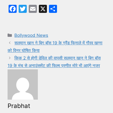
F
T
E
X
S
a
w
m
h
c
itt
ai
ar
e
er
l
e
Categories
Bollywood News
b
सलमान खान ने बिग बॉस 19 के ग्रैंड फिनाले में गौरव खन्ना
o
को विनर घोषित किया
o
किक 2 से होगी डेविल की वापसी सलमान खान ने बिग बॉस
k
19 के मंच से अनाउंसमेंट की फिल्म प्रणीत मोरे भी आएंगे नजर
Prabhat