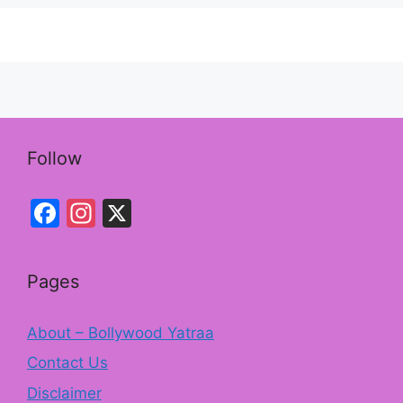
b
a
o
m
o
k
Follow
Facebook
Instagram
X
Pages
About – Bollywood Yatraa
Contact Us
Disclaimer